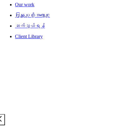
Our work
ကြှနျုပျတို့အကွောငျး
ဆက်သွယ်ရန်
Client Library