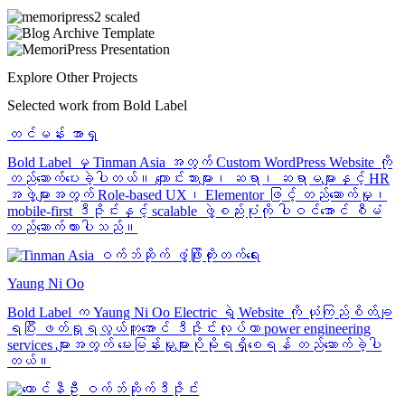
Explore Other Projects
Selected work from Bold Label
တင်မန်း အာရှ
Bold Label မှ Tinman Asia အတွက် Custom WordPress Website ကို
တည်ဆောက်ပေးခဲ့ပါတယ်။ ကျောင်းသားများ၊ ဆရာ၊ ဆရာမများနှင့် HR
အဖွဲ့များအတွက် Role-based UX၊ Elementor ဖြင့် တည်ဆောက်မှု၊
mobile-first ဒီဇိုင်းနှင့် scalable ဖွဲ့စည်းပုံကို ပါဝင်အောင် စီမံ
တည်ဆောက်ထားပါသည်။
Yaung Ni Oo
Bold Label က Yaung Ni Oo Electric ရဲ့ Website ကို ယုံကြည်စိတ်ချ
ရပြီး ဖတ်ရှုရလွယ်ကူအောင် ဒီဇိုင်းလုပ်ကာ power engineering
services များအတွက် မေးမြန်းမှုများပိုမိုရရှိစေရန် တည်ဆောက်ခဲ့ပါ
တယ်။